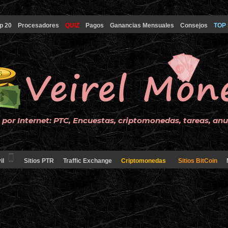
p 20
Procesadores
QUIZ
Pagos
Ganancias Mensuales
Consejos
TOP 
por Internet: PTC, Encuestas, criptomonedas, tareas, an
il
Sitios PTR
Traffic Exchange
Criptomonedas
Sitios BitCoin