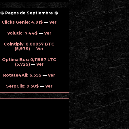
💲 Pagos de Septiembre 💲
Clicks Genie: 4,91$
—
Ver
Volutic: 7,44$
—
Ver
Cointiply: 0,00057 BTC
(5,97$)
—
Ver
OptimalBux: 0,11987 LTC
(5,72$)
—
Ver
Rotate4All: 6,55$
—
Ver
SerpClix: 9,58$
—
Ver