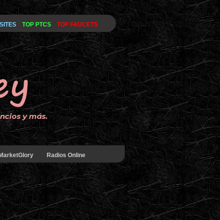
SITES
TOP PTCS
TOP FAUCETS
uncios y más.
MarketGlory
Radios Online