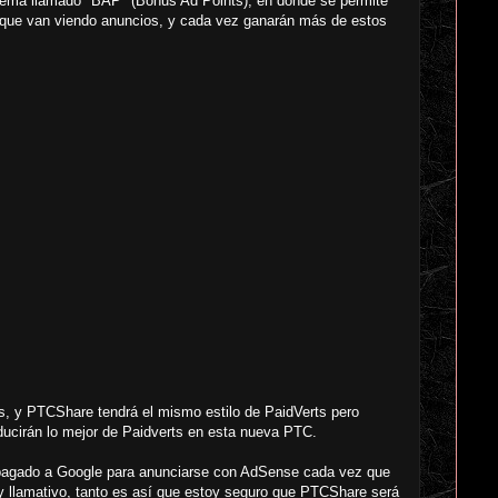
stema llamado "BAP" (Bonus Ad Points), en donde se permite
a que van viendo anuncios, y cada vez ganarán más de estos
s, y PTCShare tendrá el mismo estilo de PaidVerts pero
oducirán lo mejor de Paidverts en esta nueva PTC.
 pagado a Google para anunciarse con AdSense cada vez que
 llamativo, tanto es así que estoy seguro que PTCShare será