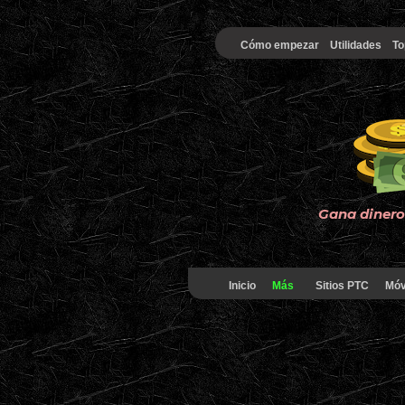
Cómo empezar
Utilidades
To
Gana dinero 
Inicio
Más
Sitios PTC
Móv