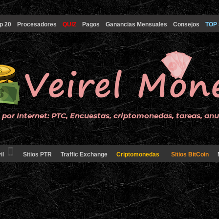
p 20
Procesadores
QUIZ
Pagos
Ganancias Mensuales
Consejos
TOP 
por Internet: PTC, Encuestas, criptomonedas, tareas, an
il
Sitios PTR
Traffic Exchange
Criptomonedas
Sitios BitCoin