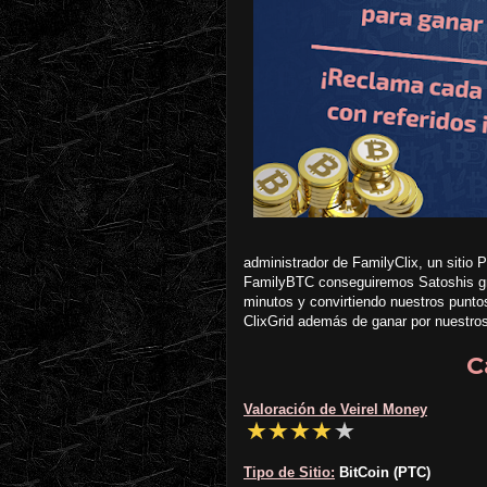
administrador de FamilyClix, un sitio
FamilyBTC conseguiremos Satoshis gra
minutos y convirtiendo nuestros punto
ClixGrid además de ganar por nuestros
C
Valoración de Veirel Money
Tipo de Sitio:
BitCoin (PTC)