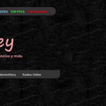
SITES
TOP PTCS
TOP FAUCETS
uncios y más.
MarketGlory
Radios Online