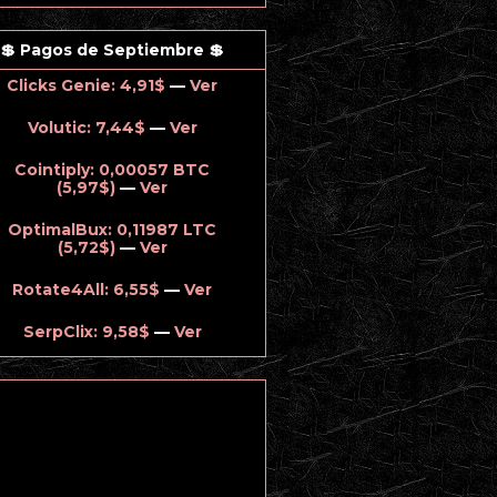
💲 Pagos de Septiembre 💲
Clicks Genie: 4,91$
—
Ver
Volutic: 7,44$
—
Ver
Cointiply: 0,00057 BTC
(5,97$)
—
Ver
OptimalBux: 0,11987 LTC
(5,72$)
—
Ver
Rotate4All: 6,55$
—
Ver
SerpClix: 9,58$
—
Ver