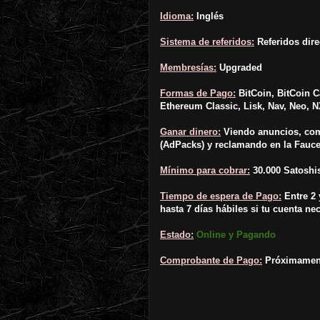
Idioma:
Inglés
Sistema de referidos:
Referidos dire
Membresías:
Upgraded
Formas de Pago:
BitCoin, BitCoin C
Ethereum Classic, Lisk, Nav, Neo,
Ganar dinero:
Viendo anuncios, comi
(AdPacks) y reclamando en la Fauce
Mínimo para cobrar:
30.000 Satoshi
Tiempo de espera de Pago:
Entre 2 
hasta 7 días hábiles si tu cuenta nec
Estado:
Online y Pagando
Comprobante de Pago:
Próximamen