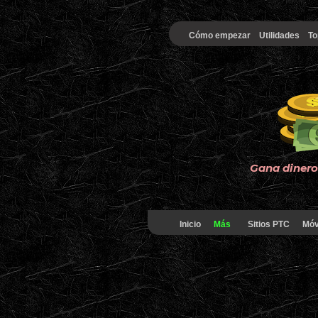
Cómo empezar
Utilidades
To
Gana dinero 
Inicio
Más
Sitios PTC
Móv