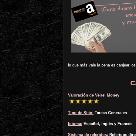
lo que más vale la pena es canjear los
C
Valoración de Veirel Money
Tipo de Sitio:
Tareas Generales
Idioma:
Español, Inglés y Francés
Sistema de referidos:
Referidos dire