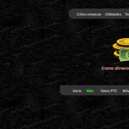
Cómo empezar
Utilidades
To
Gana dinero 
Inicio
Más
Sitios PTC
Móv