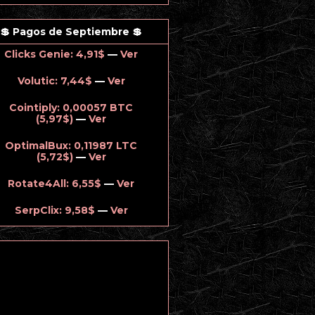
💲 Pagos de Septiembre 💲
Clicks Genie: 4,91$
—
Ver
Volutic: 7,44$
—
Ver
Cointiply: 0,00057 BTC
(5,97$)
—
Ver
OptimalBux: 0,11987 LTC
(5,72$)
—
Ver
Rotate4All: 6,55$
—
Ver
SerpClix: 9,58$
—
Ver