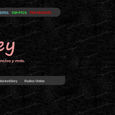
SITES
TOP PTCS
TOP FAUCETS
uncios y más.
MarketGlory
Radios Online