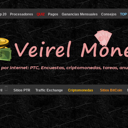
p 20
Procesadores
QUIZ
Pagos
Ganancias Mensuales
Consejos
TOP 
por Internet: PTC, Encuestas, criptomonedas, tareas, an
il
Sitios PTR
Traffic Exchange
Criptomonedas
Sitios BitCoin