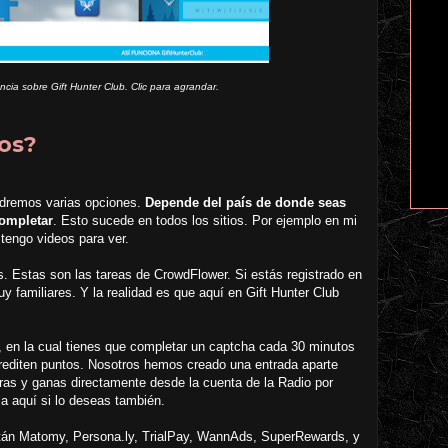
cia sobre Gift Hunter Club. Clic para agrandar.
os?
ndremos varias opciones.
Depende del país de donde seas
completar
. Esto sucede en todos los sitios. Por ejemplo en mi
tengo videos para ver.
 Estas son las tareas de CrowdFlower. Si estás registrado en
y familiares. Y la realidad es que aquí en Gift Hunter Club
, en la cual tienes que completar un captcha cada 30 minutos
crediten puntos. Nosotros hemos creado una entrada aparte
tras y ganas directamente desde la cuenta de la Radio por
a aquí si lo deseas también.
stán Matomy, Persona.ly, TrialPay, WannAds, SuperRewards, y