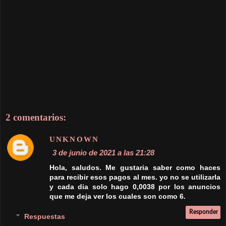
UNKNOWN
3 de junio de 2021 a las 21:28
Hola, saludos. Me gustaria saber como haces
para recibir esos pagos al mes. yo no se utilizarla
y cada dia solo hago 0,0038 por los anuncios
que me deja ver los cuales son como 6.
2 comentarios:
Responder
Respuestas
VEIREL MONEY
4 de diciembre de 2021 a las 5:23
Los Bonus Ads son importantes y además
ahora está la nueva checklist (tarea diaria) en
donde más dinero te dan por más anuncios
que veas. Es recomendable que también
trates de conseguir referidos. He estado muy