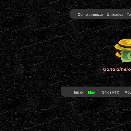
Cómo empezar
Utilidades
To
Gana dinero 
Inicio
Más
Sitios PTC
Móv