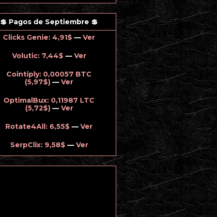
💲 Pagos de Septiembre 💲
Clicks Genie: 4,91$
—
Ver
Volutic: 7,44$
—
Ver
Cointiply: 0,00057 BTC
(5,97$)
—
Ver
OptimalBux: 0,11987 LTC
(5,72$)
—
Ver
Rotate4All: 6,55$
—
Ver
SerpClix: 9,58$
—
Ver