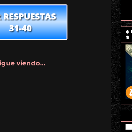
💲
💲
igue viendo...