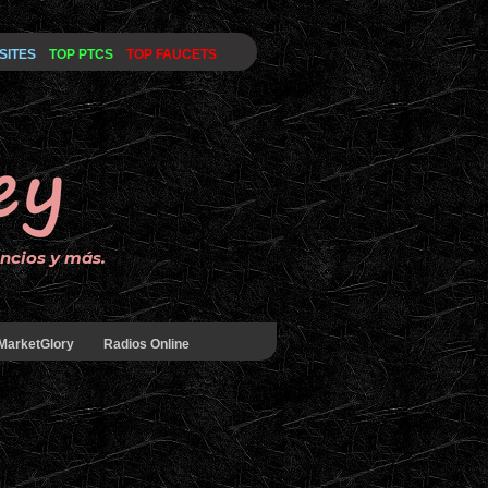
SITES
TOP PTCS
TOP FAUCETS
uncios y más.
MarketGlory
Radios Online