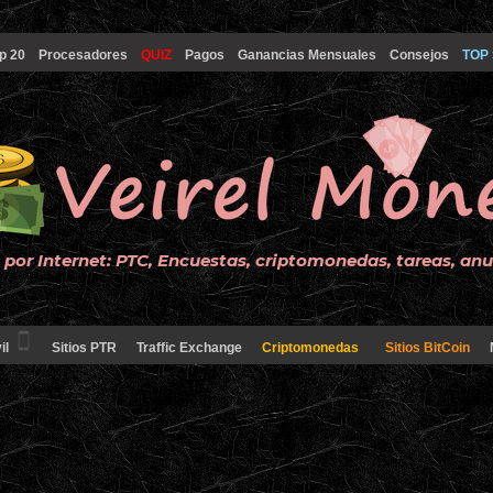
p 20
Procesadores
QUIZ
Pagos
Ganancias Mensuales
Consejos
TOP 
por Internet: PTC, Encuestas, criptomonedas, tareas, an
il
Sitios PTR
Traffic Exchange
Criptomonedas
Sitios BitCoin