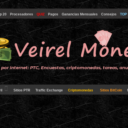
p 20
Procesadores
QUIZ
Pagos
Ganancias Mensuales
Consejos
TOP 
por Internet: PTC, Encuestas, criptomonedas, tareas, an
il
Sitios PTR
Traffic Exchange
Criptomonedas
Sitios BitCoin