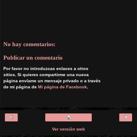
No hay comentarios:
Publicar un comentario
Por favor no introduzcas enlaces a otros
sitios. Si quieres compartirme una nueva
página envíame un mensaje privado o a través
de mi página de
Mi página de Facebook
.
Ver versión web