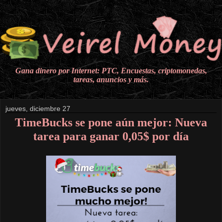
Gana dinero por Internet: PTC, Encuestas, criptomonedas,
tareas, anuncios y más.
jueves, diciembre 27
TimeBucks se pone aún mejor: Nueva
tarea para ganar 0,05$ por día