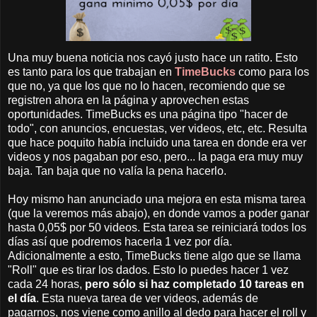
Una muy buena noticia nos cayó justo hace un ratito. Esto
es tanto para los que trabajan en
TimeBucks
como para los
que no, ya que los que no lo hacen, recomiendo que se
registren ahora en la página y aprovechen estas
oportunidades. TimeBucks es una página tipo "hacer de
todo", con anuncios, encuestas, ver videos, etc, etc. Resulta
que hace poquito había incluido una tarea en donde era ver
videos y nos pagaban por eso, pero... la paga era muy muy
baja. Tan baja que no valía la pena hacerlo.
Hoy mismo han anunciado una mejora en esta misma tarea
(que la veremos más abajo), en donde vamos a poder ganar
hasta 0,05$ por 50 videos. Esta tarea se reiniciará todos los
días así que podremos hacerla 1 vez por día.
Adicionalmente a esto, TimeBucks tiene algo que se llama
"Roll" que es tirar los dados. Esto lo puedes hacer 1 vez
cada 24 horas,
pero sólo si haz completado 10 tareas en
el día
. Esta nueva tarea de ver videos, además de
pagarnos, nos viene como anillo al dedo para hacer el roll y