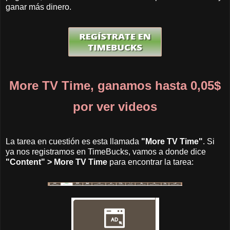
ganar más dinero.
More TV Time, ganamos hasta 0,05$
por ver videos
La tarea en cuestión es esta llamada
"More TV Time"
. Si
ya nos registramos en TimeBucks, vamos a donde dice
"Content" > More TV Time
para encontrar la tarea: