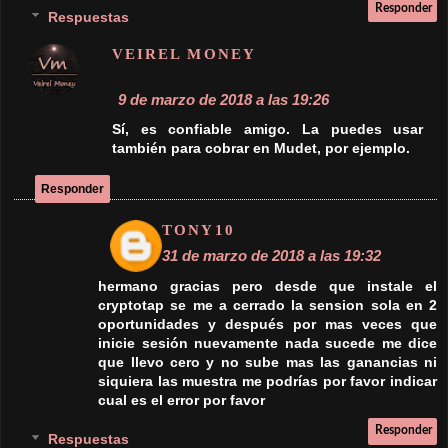
Responder
Respuestas
VEIREL MONEY
1 de abril de 2018 a las 19:00
Amigo, depende de dónde ingreses. en
CryptoTab puedes guardar tus datos usando
un gmail, Facebook o VK. Usa las 3 rayas en
la extensión de CryptoTab y entra desde tu
cuenta.
Puede ser que hayas ingresado con otro mail
u otro fb y por eso te empieza desde cero.
Responder
UNKNOWN
27 de abril de 2018 a las 3:14
¿Cómo hago para crearme una cuenta o mejor
dicho saber que cartera seleccionar en
coinbase? ¿Seleccionaría una cartera de BTC?