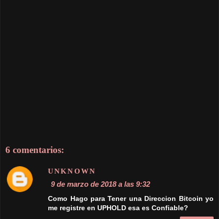
Como Hago para Tener una Direccion Bitcoin yo
me registre en UPHOLD esa es Confiable?
Responder
Respuestas
VEIREL MONEY
9 de marzo de 2018 a las 19:26
Sí, es confiable amigo. La puedes usar
también para cobrar en Mudet, por ejemplo.
Responder
TONY10
6 comentarios:
31 de marzo de 2018 a las 19:32
hermano gracias pero desde que instale el
cryptotap se me a cerrado la sension sola en 2
oportunidades y después por mas veces que
inicie sesión nuevamente nada sucede me dice
que llevo cero y no sube mas las ganancias ni
siquiera las muestra me podrías por favor indicar
cual es el error por favor