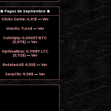
💲 Pagos de Septiembre 💲
Clicks Genie: 4,91$
—
Ver
Volutic: 7,44$
—
Ver
Cointiply: 0,00057 BTC
(5,97$)
—
Ver
OptimalBux: 0,11987 LTC
(5,72$)
—
Ver
Rotate4All: 6,55$
—
Ver
SerpClix: 9,58$
—
Ver