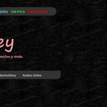
SITES
TOP PTCS
TOP FAUCETS
uncios y más.
MarketGlory
Radios Online