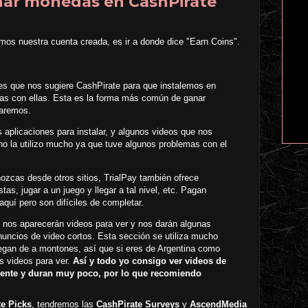
ar monedas en CashPirate
os nuestra cuenta creada, es ir a donde dice "Earn Coins".
es que nos sugiere CashPirate para que instalemos en
as con ellas. Esta es la forma más común de ganar
saremos.
plicaciones para instalar, y algunos videos que nos
 la utilizo mucho ya que tuve algunos problemas con el
zcas desde otros sitios, TrialPay también ofrece
tas, jugar a un juego y llegar a tal nivel, etc. Pagan
uí pero son difíciles de completar.
 nos aparecerán videos para ver y nos darán algunas
uncios de video cortos. Esta sección se utiliza mucho
legan de a montones, así que si eres de Argentina como
 videos para ver.
Así y todo yo consigo ver videos de
nte y duran muy poco, por lo que recomiendo
te Picks
, tendremos las
CashPirate Surveys
y
AscendMedia