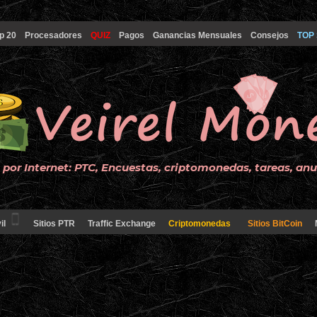
p 20
Procesadores
QUIZ
Pagos
Ganancias Mensuales
Consejos
TOP 
por Internet: PTC, Encuestas, criptomonedas, tareas, an
il
Sitios PTR
Traffic Exchange
Criptomonedas
Sitios BitCoin