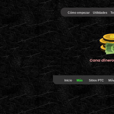
Cómo empezar
Utilidades
To
Gana dinero 
Inicio
Más
Sitios PTC
Móv