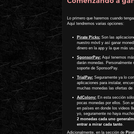
Comenzando a gan
Lo primero que haremos cuando tengam
Aquí tendremos varias opciones:
Pirate Picks:
Son las aplicacion
nuestro móvil y así ganar moned
dinero en la app y la que más u
SponsorPay:
Aquí tenemos más a
darán monedas. Personalmente no
soporte de SponsorPay.
TrialPay:
Seguramente ya lo cono
aplicaciones para instalar, encues
muchas monedas las ofertas de aq
AdColony:
En esta sección sólo
pocas monedas por ellos. Son an
en países en donde los videos l
yo, seguramente no haya muchos
2 monedas cada uno generalme
entrar a mirar cada tanto
.
Adicionalmente, en la sección de
Pira