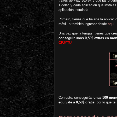
través de Play Store), y que las pru
1 dólar, y cada aplicación que instal
aplicación instalada.
Primero, tienes que bajarte la aplicac
móvil, o también ingresar desde
aquí
.
Una vez que la tengas, tienes que cre
conseguir unos 0,50$ extras en mo
CFJYTU
Con esto, conseguirás
unas 500 moned
equivale a 0,50$ gratis
, por lo que te