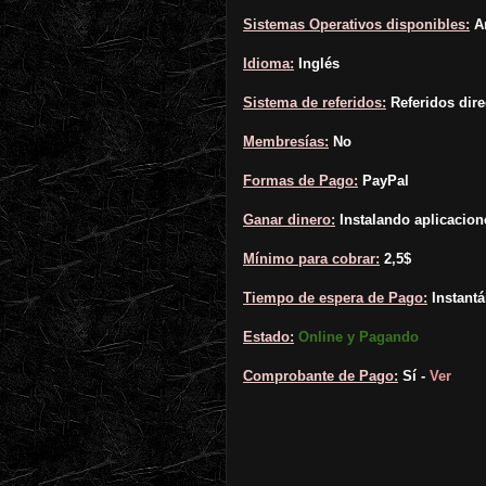
Sistemas Operativos disponibles:
A
Idioma:
Inglés
Sistema de referidos:
Referidos dire
Membresías:
No
Formas de Pago:
PayPal
Ganar dinero:
Instalando aplicacion
Mínimo para cobrar:
2,5$
Tiempo de espera de Pago:
Instant
Estado:
Online y Pagando
Comprobante de Pago:
Sí -
Ver