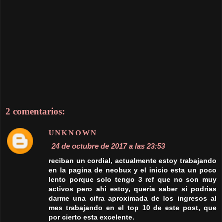
Respuestas
VEIREL MONEY
25 de octubre de 2017 a las 20:38
Hola compañero! Pues, la verdad es que es
imposible estimar unas ganancias
mensuales. Todo depende muchísimo de tu
actividad en cada sitio y de los referidos que
puedas conseguir.
Por ejemplo, en ClixSense y NeoBux que son
2 comentarios:
las mejores para trabajar, si consigues
referidos activos y haces las tareas de
CrowdFlower (y en NeoBux usas una
Golden), entonces podrías estar ganando
arriba de 50 dólares mensuales en cada sitio.
Esto es sólo un ejemplo, se puede ganar
mucho más.
Lo mismo con otros sitios. Tienes que
aprovechar los que son más nuevos para
conseguir referidos activos. Gracias por tu
comentario!