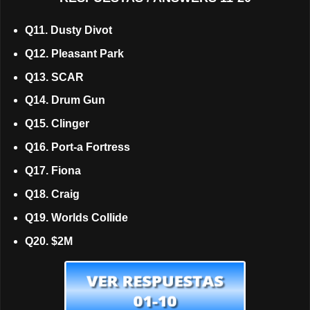
Q11. Dusty Divot
Q12. Pleasant Park
Q13. SCAR
Q14. Drum Gun
Q15. Clinger
Q16. Port-a Fortress
Q17. Fiona
Q18. Craig
Q19. Worlds Collide
Q20. $2M