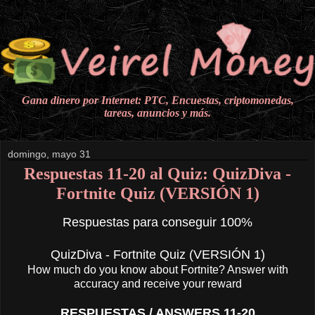
Gana dinero por Internet: PTC, Encuestas, criptomonedas,
tareas, anuncios y más.
domingo, mayo 31
Respuestas 11-20 al Quiz: QuizDiva -
Fortnite Quiz (VERSIÓN 1)
Respuestas para conseguir 100%
QuizDiva - Fortnite Quiz (VERSIÓN 1)
How much do you know about Fortnite? Answer with
accuracy and receive your reward
RESPUESTAS / ANSWERS 11-20